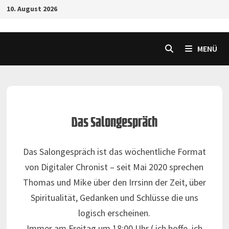
Zurück
10. August 2026
zum
Inhalt
MENÜ
Das Salongespräch
Das Salongespräch ist das wöchentliche Format
von Digitaler Chronist – seit Mai 2020 sprechen
Thomas und Mike über den Irrsinn der Zeit, über
Spiritualität, Gedanken und Schlüsse die uns
logisch erscheinen.
Immer am Freitag um 18:00 Uhr ( ich hoffe, ich