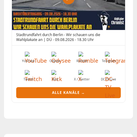
Stadtrundfahrt durch Berlin - Wir schauen uns die
Wahlplakate an | DÜ - 09.08.2026 - 18.30 Uhr
YouTube
Odysee
Rumble
Telegram
Twitch
Kick
X / Twitter
DC-TV Live
ALLE KANÄLE →