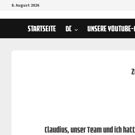
Zurück
8. August 2026
zum
Inhalt
STARTSEITE
DC
UNSERE YOUTUBE-
Z
Claudius, unser Team und ich hat